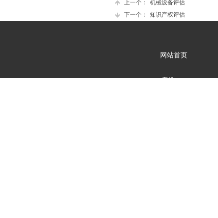
上一个：
机械设备评估
下一个：
知识产权评估
网站首页
座机: 023-81
邮箱: 22630533
地址：重庆黔江正阳
云南昆明办事处 
All rights reserved版权所
声明:本站部分
文字