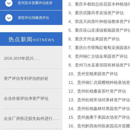
贵州苗木苗圃评估政策
2、重庆丰都胡总桂花苗木种植场
3、重庆武隆尚枣农场资产评估
酒窖评估洞藏酒评估
4、荣昌天岗茶叶种植场整体资产
5、重庆巫山巫溪镇紫薇园资产评
热点新闻
6、重庆开州金果园资产评估
HOTNEWS
7、重庆白市驿陶莊葡萄采摘园基
8、贵州铜仁古镇金果园资产评估
2018-2019年四川......
9、贵州习水县寨坝国有林场资产
10、贵州安顺果园资产评估
资产评估专利评估的好处
11、贵州铜仁贞观樱桃种植基地
12、贵州松桃桑葚茶叶资产评估
企业价值评估净资产评估
13、贵州松桃常绿经果林资产评估
14、贵州松桃鑫林经果园资产评估
15、贵州施秉千果园农场资产评估
企业厂房拆迁损失如何进行......
16、贵州黔西南州陈家园花卉苗